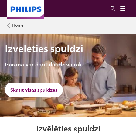
Home
Izvēlēties spuldzi
Gaisma var darīt daudz vairāk
Skatīt visas spuldzes
Izvēlēties spuldzi